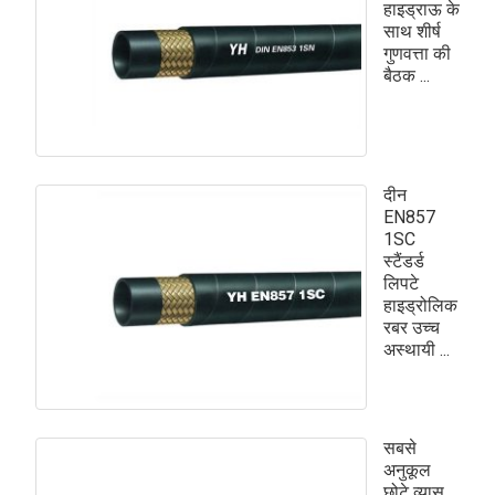
हाइड्राऊ के
साथ शीर्ष
गुणवत्ता की
बैठक ...
दीन
EN857
1SC
स्टैंडर्ड
लिपटे
हाइड्रोलिक
रबर उच्च
अस्थायी ...
सबसे
अनुकूल
छोटे व्यास