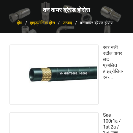
वन वायर ब्रेस्ड होसेस
होम
हाइड्रॉलिक होस
उत्पाद
वन वायर ब्रेस्ड होसेस
रबर नली
स्टील वायर
लट
प्रबलित
हाइड्रोलिक
रबर ...
Sae
100r1a /
1at 2a /
2at उच्च