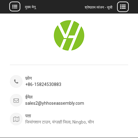
मुख्य मेनू
श्रेष्ठतम व्यंजन - सूची
इसे
छोड़कर
सामग्री
पर
बढ़ने
के
लिए
फ़ोन
+86-15824530883
ईमेल
sales2@yhhoseassembly.com
पता
जियांगशान टाउन, यंग्ज़हौ जिला, Ningbo, चीन